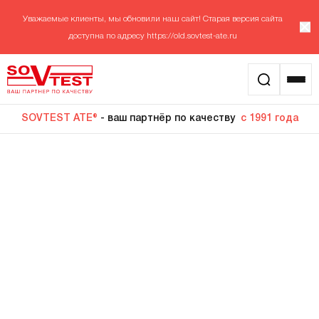
Уважаемые клиенты, мы обновили наш сайт! Старая версия сайта
доступна по адресу
https://old.sovtest-ate.ru
SOVTEST ATE®
- ваш партнёр по качеству
с 1991 года