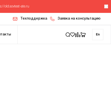
s://old.sovtest-ate.ru
Техподдержка
Заявка на консультацию
нтакты
En