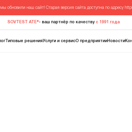
мы обновили наш сайт! Старая версия сайта доступна по адресу
http
SOVTEST ATE®
- ваш партнёр по качеству
с 1991 года
лог
Типовые решения
Услуги и сервис
О предприятии
Новости
Ко