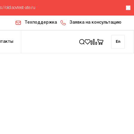
s://old.sovtest-ate.ru
Техподдержка
Заявка на консультацию
нтакты
En