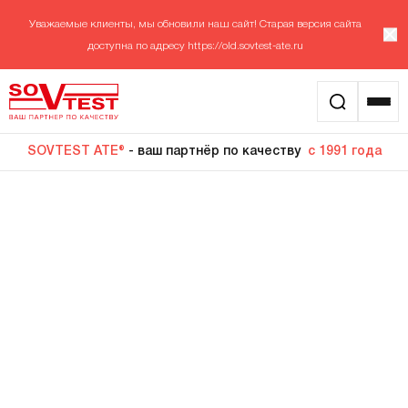
Уважаемые клиенты, мы обновили наш сайт! Старая версия сайта
доступна по адресу
https://old.sovtest-ate.ru
SOVTEST ATE®
- ваш партнёр по качеству
с 1991 года