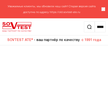
Уважаемые клиенты, мы обновили наш сайт! Старая версия сайта
доступна по адресу
https://old.sovtest-ate.ru
SOVTEST ATE®
- ваш партнёр по качеству
с 1991 года