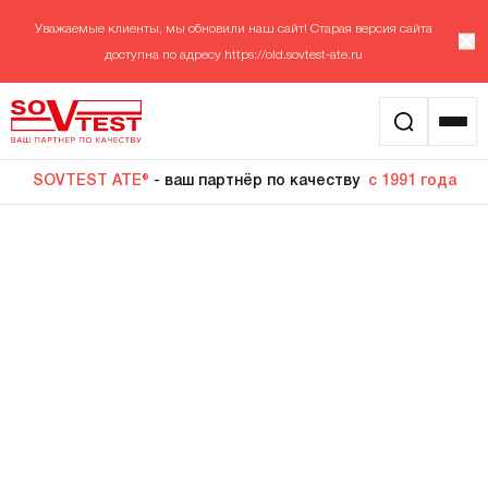
Уважаемые клиенты, мы обновили наш сайт! Старая версия сайта
доступна по адресу
https://old.sovtest-ate.ru
SOVTEST ATE®
- ваш партнёр по качеству
с 1991 года