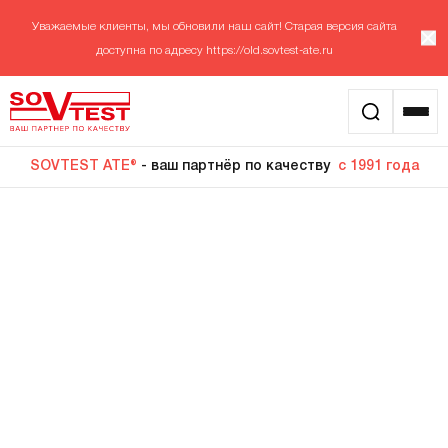
Уважаемые клиенты, мы обновили наш сайт! Старая версия сайта
доступна по адресу
https://old.sovtest-ate.ru
SOVTEST ATE®
- ваш партнёр по качеству
с 1991 года