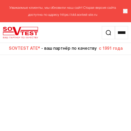
Уважаемые клиенты, мы обновили наш сайт! Старая версия сайта
доступна по адресу
https://old.sovtest-ate.ru
SOVTEST ATE®
- ваш партнёр по качеству
с 1991 года