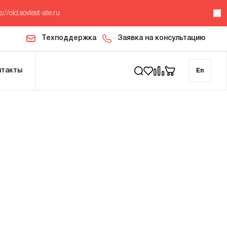
s://old.sovtest-ate.ru
Техподдержка
Заявка на консультацию
нтакты
En