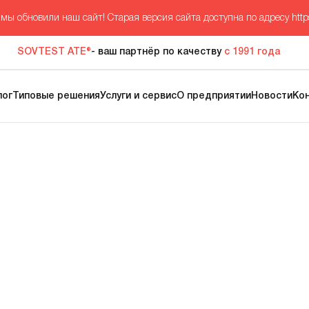
мы обновили наш сайт! Старая версия сайта доступна по адресу
http
SOVTEST ATE®
- ваш партнёр по качеству
с 1991 года
лог
Типовые решения
Услуги и сервис
О предприятии
Новости
Ко