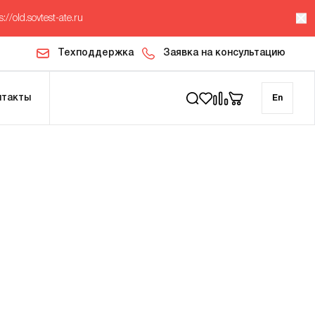
s://old.sovtest-ate.ru
Техподдержка
Заявка на консультацию
нтакты
En