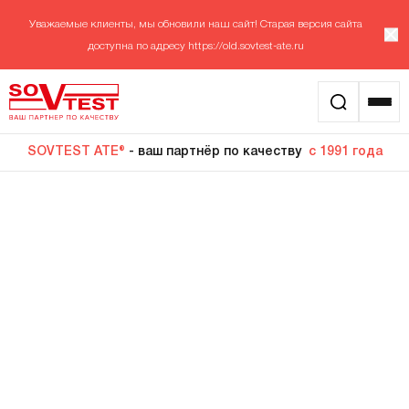
Уважаемые клиенты, мы обновили наш сайт! Старая версия сайта
доступна по адресу
https://old.sovtest-ate.ru
SOVTEST ATE®
- ваш партнёр по качеству
с 1991 года