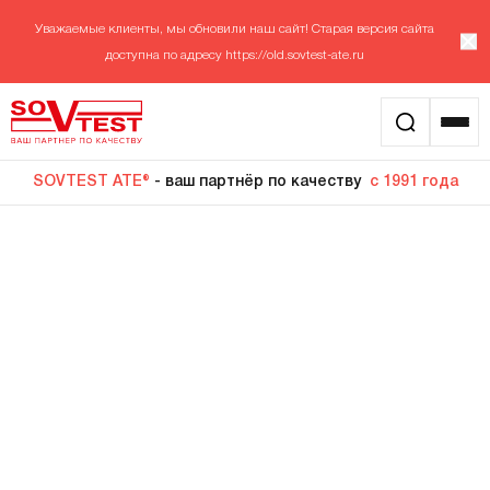
Уважаемые клиенты, мы обновили наш сайт! Старая версия сайта
доступна по адресу
https://old.sovtest-ate.ru
SOVTEST ATE®
- ваш партнёр по качеству
с 1991 года