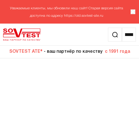
Уважаемые клиенты, мы обновили наш сайт! Старая версия сайта
доступна по адресу
https://old.sovtest-ate.ru
SOVTEST ATE®
- ваш партнёр по качеству
с 1991 года