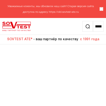
Уважаемые клиенты, мы обновили наш сайт! Старая версия сайта
доступна по адресу
https://old.sovtest-ate.ru
SOVTEST ATE®
- ваш партнёр по качеству
с 1991 года