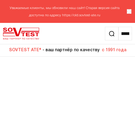
Уважаемые клиенты, мы обновили наш сайт! Старая версия сайта
доступна по адресу
https://old.sovtest-ate.ru
SOVTEST ATE®
- ваш партнёр по качеству
с 1991 года