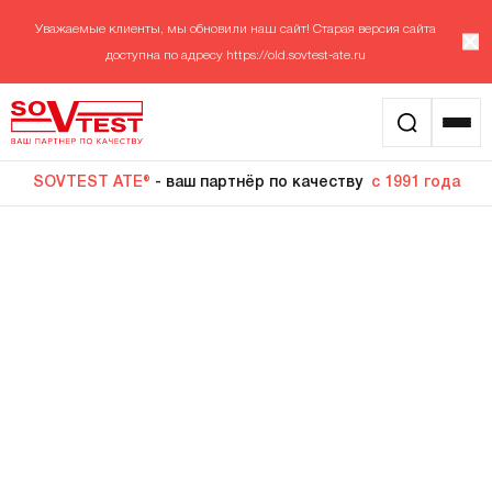
Уважаемые клиенты, мы обновили наш сайт! Старая версия сайта
доступна по адресу
https://old.sovtest-ate.ru
SOVTEST ATE®
- ваш партнёр по качеству
с 1991 года