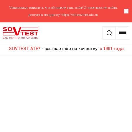
Уважаемые клиенты, мы обновили наш сайт! Старая версия сайта
доступна по адресу
https://old.sovtest-ate.ru
SOVTEST ATE®
- ваш партнёр по качеству
с 1991 года