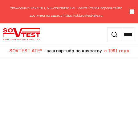
Уважаемые клиенты, мы обновили наш сайт! Старая версия сайта
доступна по адресу
https://old.sovtest-ate.ru
SOVTEST ATE®
- ваш партнёр по качеству
с 1991 года