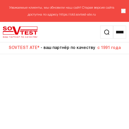
Уважаемые клиенты, мы обновили наш сайт! Старая версия сайта
доступна по адресу
https://old.sovtest-ate.ru
SOVTEST ATE®
- ваш партнёр по качеству
с 1991 года