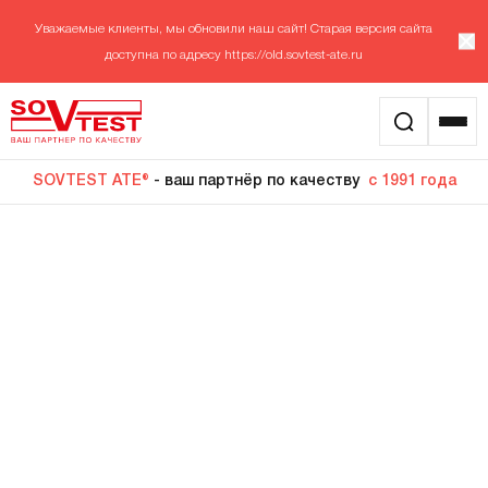
Уважаемые клиенты, мы обновили наш сайт! Старая версия сайта
доступна по адресу
https://old.sovtest-ate.ru
SOVTEST ATE®
- ваш партнёр по качеству
с 1991 года