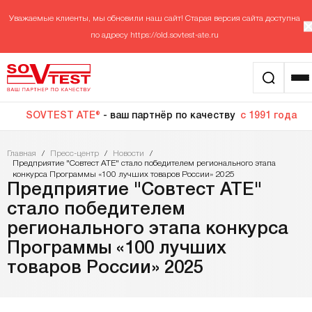
Уважаемые клиенты, мы обновили наш сайт! Старая версия сайта доступна
по адресу
https://old.sovtest-ate.ru
SOVTEST ATE®
- ваш партнёр по качеству
с 1991 года
Главная
/
Пресс-центр
/
Новости
/
Предприятие "Совтест АТЕ" стало победителем регионального этапа
конкурса Программы «100 лучших товаров России» 2025
Предприятие "Совтест АТЕ"
стало победителем
регионального этапа конкурса
Программы «100 лучших
товаров России» 2025