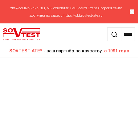
Уважаемые клиенты, мы обновили наш сайт! Старая версия сайта
доступна по адресу
https://old.sovtest-ate.ru
SOVTEST ATE®
- ваш партнёр по качеству
с 1991 года