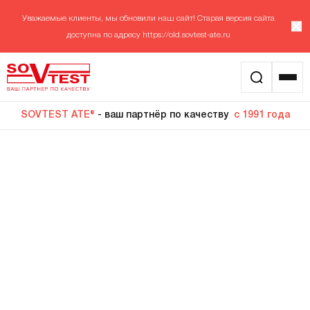
Уважаемые клиенты, мы обновили наш сайт! Старая версия сайта
доступна по адресу
https://old.sovtest-ate.ru
SOVTEST ATE®
- ваш партнёр по качеству
с 1991 года