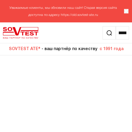
Уважаемые клиенты, мы обновили наш сайт! Старая версия сайта
доступна по адресу
https://old.sovtest-ate.ru
SOVTEST ATE®
- ваш партнёр по качеству
с 1991 года