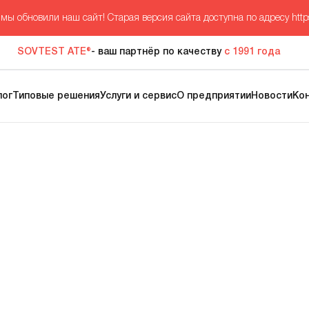
мы обновили наш сайт! Старая версия сайта доступна по адресу
http
SOVTEST ATE®
- ваш партнёр по качеству
с 1991 года
лог
Типовые решения
Услуги и сервис
О предприятии
Новости
Ко