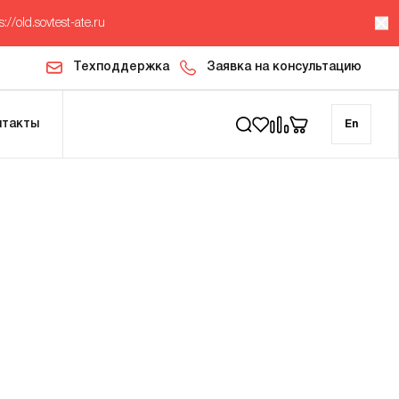
s://old.sovtest-ate.ru
Техподдержка
Заявка на консультацию
нтакты
En