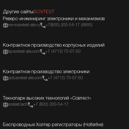
Другие сайты
SOVTEST
Реверс-инжиниринг электроники и механизмов
rev-e.sovtest-ate.ru
+7(800) 200-54-17 (6993)
Контрактное производство корпусных изделий
kp.sovtest-ate.com
+7 (4712) 73-07-50
Контрактное производство электроники
pcb.sovtest-ate.com
+7 (4712) 73-07-50
Технопарк высоких технологий «Совтест»
sovtest.tech
+7 (800) 200-54-17
Беспроводные Холтер регистраторы (Holterlive)