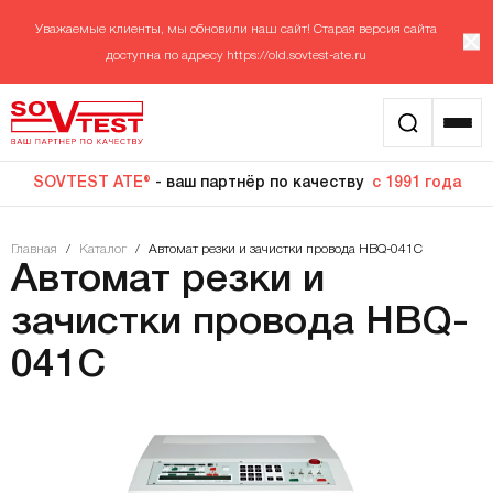
Уважаемые клиенты, мы обновили наш сайт! Старая версия сайта
доступна по адресу
https://old.sovtest-ate.ru
SOVTEST ATE®
- ваш партнёр по качеству
с 1991 года
Главная
/
Каталог
/
Автомат резки и зачистки провода HBQ-041C
Автомат резки и
зачистки провода HBQ-
041C