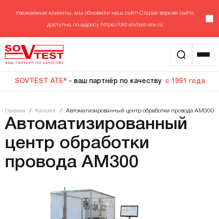
Уважаемые клиенты, мы обновили наш сайт! Старая версия сайта
доступна по адресу
https://old.sovtest-ate.ru
SOVTEST ATE®
- ваш партнёр по качеству
с 1991 года
Главная
/
Каталог
/
Автоматизированный центр обработки провода АМ300
Автоматизированный
центр обработки
провода АМ300