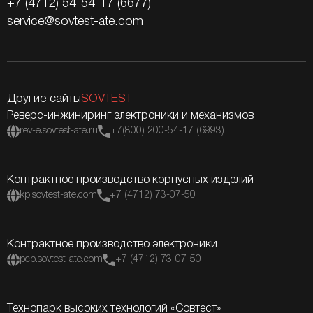
+7 (4712) 54-54-17 (6677)
service@sovtest-ate.com
Другие сайты
SOVTEST
Реверс-инжиниринг электроники и механизмов
rev-e.sovtest-ate.ru
+7(800) 200-54-17 (6993)
Контрактное производство корпусных изделий
kp.sovtest-ate.com
+7 (4712) 73-07-50
Контрактное производство электроники
pcb.sovtest-ate.com
+7 (4712) 73-07-50
Технопарк высоких технологий «Совтест»