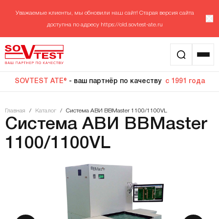
Уважаемые клиенты, мы обновили наш сайт! Старая версия сайта
доступна по адресу
https://old.sovtest-ate.ru
SOVTEST ATE®
- ваш партнёр по качеству
с 1991 года
Главная
/
Каталог
/
Система АВИ BBMaster 1100/1100VL
Система АВИ BBMaster
1100/1100VL