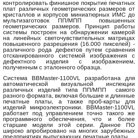
контролировать финишное покрытие печатных
плат различных геометрических размеров от
кристаллов и корпусов миниатюрных ИМС до
мультизаготовок ПП/МПП повышенных
геометрических размеров. Принцип работы
системы построен на обнаружении камерой
на линейных светочувствительных матрицах
повышенного разрешения (16.000 пикселей) -
различного рода дефектов путем сравнения
отсканированного системой изображения с
дефектного изделия с изображением,
полученным с эталонного образца.
Система BBMaster-1100VL разработана для
автоматической визуальной инспекции
различных изделий типа ПП/МПП самого
разного формата, включая большие и длинные
печатные платы, а также проб-карты для
изделий микроэлектроники. BBMaster-1100VL
работает под управлением точно такого же
программного обеспечения, что и более
старшие модели этой серии. Данное ПО
широко апробировано на многих зарубежных
предприятиях выпускающих печатные платы.