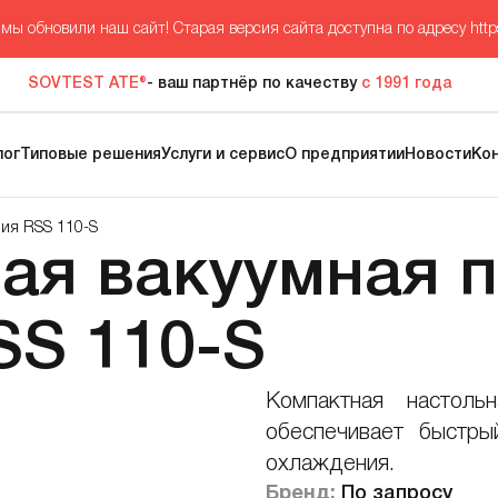
мы обновили наш сайт! Старая версия сайта доступна по адресу
http
SOVTEST ATE®
- ваш партнёр по качеству
с 1991 года
лог
Типовые решения
Услуги и сервис
О предприятии
Новости
Ко
ния RSS 110-S
ая вакуумная п
SS 110-S
Компактная настоль
обеспечивает быстры
охлаждения.
Бренд:
По запросу