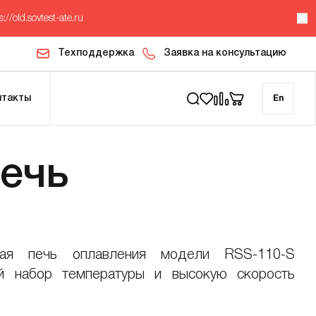
s://old.sovtest-ate.ru
Техподдержка
Заявка на консультацию
нтакты
En
ечь
ная печь оплавления модели RSS-110-S
й набор температуры и высокую скорость