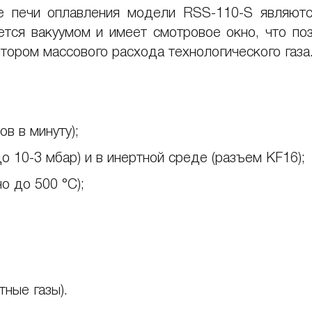
ые печи оплавления модели RSS-110-S являют
ется вакуумом и имеет смотровое окно, что по
тором массового расхода технологического газа
ов в минуту);
о 10-3 мбар) и в инертной среде (разъем KF16);
о до 500 °C);
тные газы).