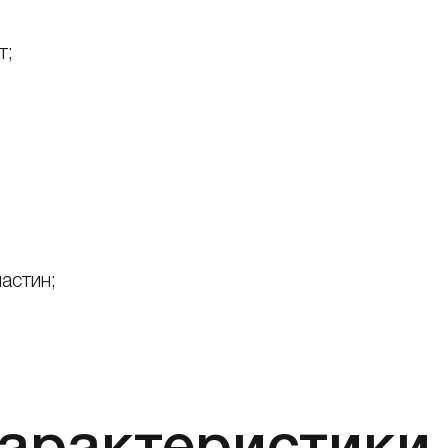
т;
астин;