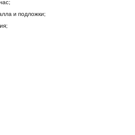
час;
алла и подложки;
ия;