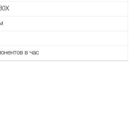
80X
м
онентов в час