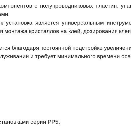
мпонентов с полупроводниковых пластин, упак
ами.
ок установка является универсальным инструм
 монтажа кристаллов на клей, дозирования клея 
ается благодаря постоянной подстройке увеличени
служивании и требует минимального времени осв
становками серии PP5;