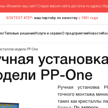
мы обновили наш сайт! Старая версия сайта доступна по адресу
http
SOVTEST ATE®
- ваш партнёр по качеству
с 1991 года
лог
Типовые решения
Услуги и сервис
О предприятии
Новости
Ко
исталлов модели PP-One
учная установк
одели PP-One
Ручная установка P
точного монтажа миниа
таких как кристаллы ла
Бренд:
По запросу