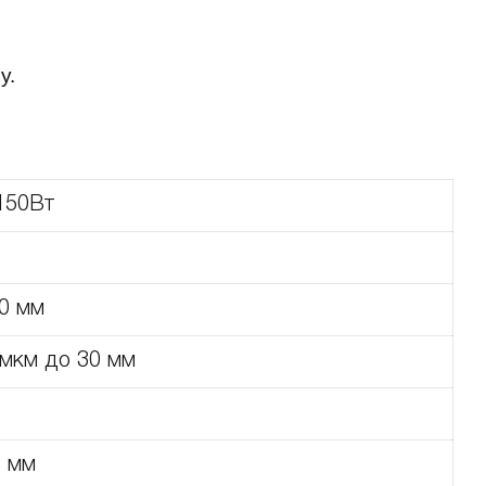
у.
150Вт
0 мм
 мкм до 30 мм
3 мм