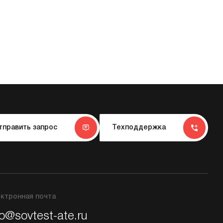
тправить запрос
Техподдержка
ктронная почта
fo@sovtest-ate.ru