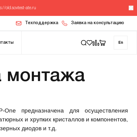
s://old.sovtest-ate.ru
Техподдержка
Заявка на консультацию
нтакты
En
а монтажа
P-One предназначена для осуществления
тюрных и хрупких кристаллов и компонентов,
зерных диодов и т.д.