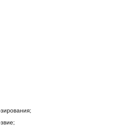
озирования;
звие;