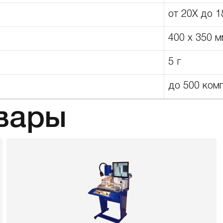
от 20X до 1
400 x 350 м
5 г
до 500 комп
вары