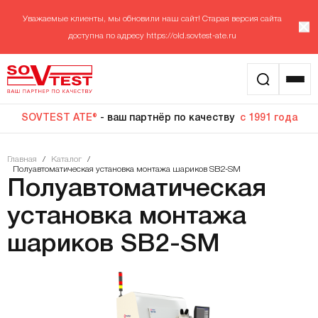
Уважаемые клиенты, мы обновили наш сайт! Старая версия сайта
доступна по адресу
https://old.sovtest-ate.ru
SOVTEST ATE®
- ваш партнёр по качеству
с 1991 года
Главная
/
Каталог
/
Полуавтоматическая установка монтажа шариков SB2-SM
Полуавтоматическая
установка монтажа
шариков SB2-SM