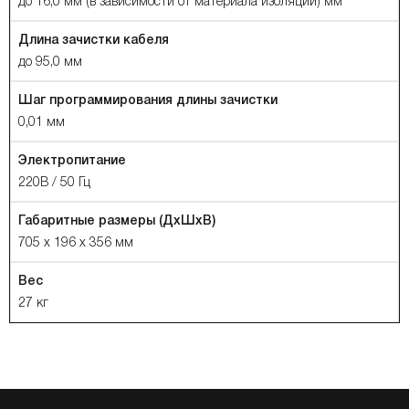
до 16,0 мм (в зависимости от материала изоляции) мм
Длина зачистки кабеля
до 95,0 мм
Шаг программирования длины зачистки
0,01 мм
Электропитание
220В / 50 Гц
Габаритные размеры (ДхШхВ)
705 х 196 х 356 мм
Вес
27 кг