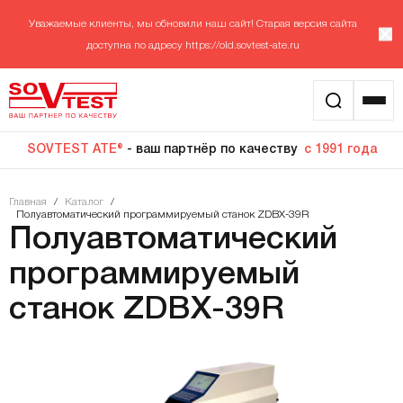
Уважаемые клиенты, мы обновили наш сайт! Старая версия сайта
доступна по адресу
https://old.sovtest-ate.ru
SOVTEST ATE®
- ваш партнёр по качеству
с 1991 года
Главная
/
Каталог
/
Полуавтоматический программируемый станок ZDBX-39R
Полуавтоматический
программируемый
станок ZDBX-39R