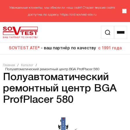
Уважаемые клиенты, мы обновили наш сайт! Старая версия сайта
доступна по адресу
https://old.sovtest-ate.ru
SOVTEST ATE®
- ваш партнёр по качеству
с 1991 года
Главная
/
Каталог
/
Полуавтоматический ремонтный центр BGA ProfPlacer 580
Полуавтоматический
ремонтный центр BGA
ProfPlacer 580