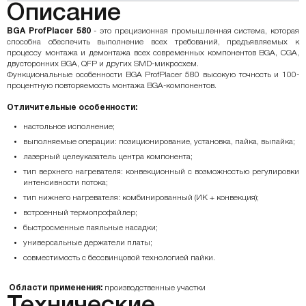
Описание
BGA ProfPlacer 580
- это прецизионная промышленная система, которая
способна обеспечить выполнение всех требований, предъявляемых к
процессу монтажа и демонтажа всех современных компонентов BGA, CGA,
двусторонних BGA, QFP и других SMD-микросхем.
Функциональные особенности BGA ProfPlacer 580 высокую точность и 100-
процентную повторяемость монтажа BGA-компонентов.
Отличительные особенности:
настольное исполнение;
выполняемые операции: позиционирование, установка, пайка, выпайка;
лазерный целеуказатель центра компонента;
тип верхнего нагревателя: конвекционный с возможностью регулировки
интенсивности потока;
тип нижнего нагревателя: комбинированный (ИК + конвекция);
встроенный термопрофайлер;
быстросменные паяльные насадки;
универсальные держатели платы;
совместимость с бессвинцовой технологией пайки.
Области применения:
производственные участки
Технические