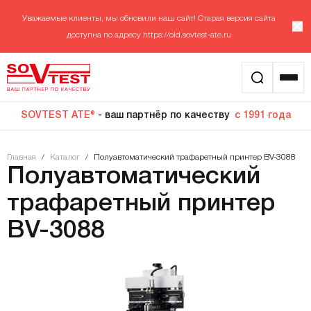
Уважаемые клиенты, мы обновили наш сайт! Старая версия сайта
доступна по адресу
https://old.sovtest-ate.ru
SOVTEST ATE®
- ваш партнёр по качеству
с 1991 года
Главная
/
Каталог
/
Полуавтоматический трафаретный принтер BV-3088
Полуавтоматический
трафаретный принтер
BV-3088