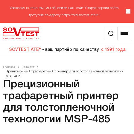
Уважаемые клиенты, мы обновили наш сайт! Старая версия сайта
доступна по адресу
https://old.sovtest-ate.ru
SOVTEST ATE®
- ваш партнёр по качеству
с 1991 года
Главная
/
Каталог
/
Прецизионный трафаретный принтер для толстопленочной технологии
MSP-485
Прецизионный
трафаретный принтер
для толстопленочной
технологии MSP-485