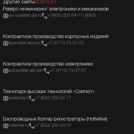
Другие сайты
SOVTEST
Реверс-инжиниринг электроники и механизмов
rev-e.sovtest-ate.ru
+7(800) 200-54-17 (6993)
Контрактное производство корпусных изделий
kp.sovtest-ate.com
+7 (4712) 73-07-50
Контрактное производство электроники
pcb.sovtest-ate.com
+7 (4712) 73-07-50
Технопарк высоких технологий «Совтест»
sovtest.tech
+7 (800) 200-54-17
Беспроводные Холтер регистраторы (Holterlive)
holterlive.ru
+7 (800) 200-54-17