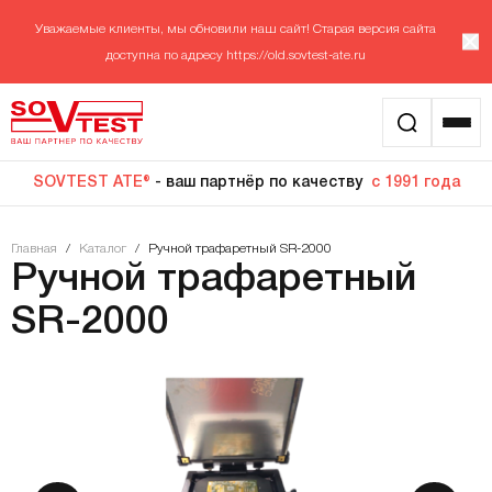
Уважаемые клиенты, мы обновили наш сайт! Старая версия сайта
доступна по адресу
https://old.sovtest-ate.ru
SOVTEST ATE®
- ваш партнёр по качеству
с 1991 года
Главная
/
Каталог
/
Ручной трафаретный SR-2000
Ручной трафаретный
SR-2000