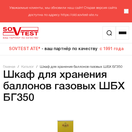
Уважаемые клиенты, мы обновили наш сайт! Старая версия сайта
доступна по адресу
https://old.sovtest-ate.ru
SOVTEST ATE®
- ваш партнёр по качеству
с 1991 года
Главная
/
Каталог
/
Шкаф для хранения баллонов газовых ШБХ БГ350
Шкаф для хранения
баллонов газовых ШБХ
БГ350