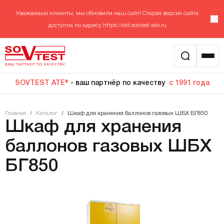
Уважаемые клиенты, мы обновили наш сайт! Старая версия сайта
доступна по адресу
https://old.sovtest-ate.ru
SOVTEST ATE®
- ваш партнёр по качеству
с 1991 года
Главная
/
Каталог
/
Шкаф для хранения баллонов газовых ШБХ БГ850
Шкаф для хранения
баллонов газовых ШБХ
БГ850