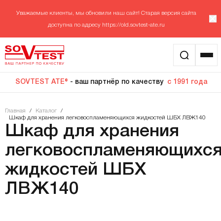
Уважаемые клиенты, мы обновили наш сайт! Старая версия сайта
доступна по адресу
https://old.sovtest-ate.ru
SOVTEST ATE®
- ваш партнёр по качеству
с 1991 года
Главная
/
Каталог
/
Шкаф для хранения легковоспламеняющихся жидкостей ШБХ ЛВЖ140
Шкаф для хранения
легковоспламеняющихс
жидкостей ШБХ
ЛВЖ140