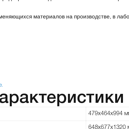
еняющихся материалов на производстве, в лабор
е.
характеристики
479х464х994 м
648х677х1320 