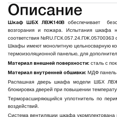
Описание
обеспечивает
без
Шкаф ШБХ ЛВЖ140В
возгорания и пожара. Испытания шкафа 
соответствия №
RU
.ГСК.057.24.ПЖ.05700363 от
Шкафы имеют монолитную цельносварную кон
термоизоляционной панелью, для дополните
сталь с по
Материал внешней поверхности:
МДФ панель 
Материал внутренней обшивки:
Распашная дверь шкафа модели ШБХ ЛВЖ1
блокировка дверей при повышении температ
Терморасширяющийся уплотнитель по перим
воздействий.
Система вентиляции шкафа укомплектована 