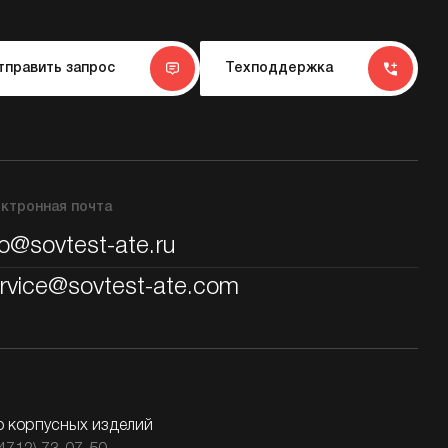
тправить запрос
Техподдержка
ктронная почта
fo@sovtest-ate.ru
rvice@sovtest-ate.com
о корпусных изделий