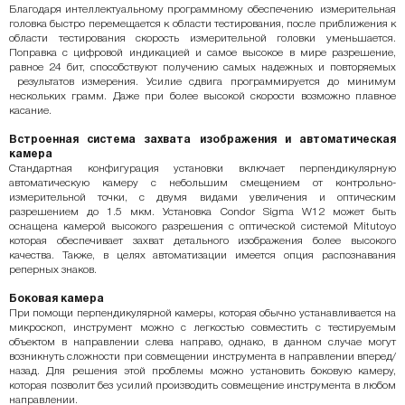
Благодаря интеллектуальному программному обеспечению измерительная
головка быстро перемещается к области тестирования, после приближения к
области тестирования скорость измерительной головки уменьшается.
Поправка с цифровой индикацией и самое высокое в мире разрешение,
равное 24 бит, способствуют получению самых надежных и повторяемых
результатов измерения. Усилие сдвига программируется до минимум
нескольких грамм. Даже при более высокой скорости возможно плавное
касание.
Встроенная система захвата изображения и автоматическая
камера
Стандартная конфигурация установки включает перпендикулярную
автоматическую камеру с небольшим смещением от контрольно-
измерительной точки, с двумя видами увеличения и оптическим
разрешением до 1.5 мкм. Установка Condor Sigma W12 может быть
оснащена камерой высокого разрешения с оптической системой Mitutoyo
которая обеспечивает захват детального изображения более высокого
качества. Также, в целях автоматизации имеется опция распознавания
реперных знаков.
Боковая камера
При помощи перпендикулярной камеры, которая обычно устанавливается на
микроскоп, инструмент можно с легкостью совместить с тестируемым
объектом в направлении слева направо, однако, в данном случае могут
возникнуть сложности при совмещении инструмента в направлении вперед/
назад. Для решения этой проблемы можно установить боковую камеру,
которая позволит без усилий производить совмещение инструмента в любом
направлении.