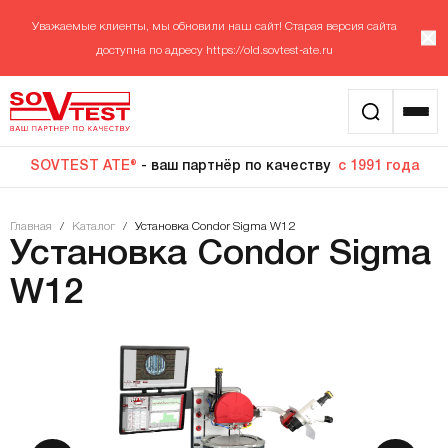
Уважаемые клиенты, мы обновили наш сайт! Старая версия сайта
доступна по адресу
https://old.sovtest-ate.ru
SOVTEST ATE®
- ваш партнёр по качеству
с 1991 года
Главная
/
Каталог
/
Установка Condor Sigma W12
Установка Condor Sigma
W12