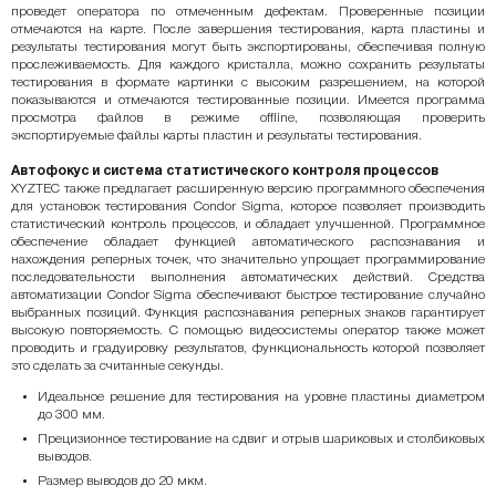
проведет оператора по отмеченным дефектам. Проверенные позиции
отмечаются на карте. После завершения тестирования, карта пластины и
результаты тестирования могут быть экспортированы, обеспечивая полную
прослеживаемость. Для каждого кристалла, можно сохранить результаты
тестирования в формате картинки с высоким разрешением, на которой
показываются и отмечаются тестированные позиции. Имеется программа
просмотра файлов в режиме offline, позволяющая проверить
экспортируемые файлы карты пластин и результаты тестирования.
Автофокус и система статистического контроля процессов
XYZTEC также предлагает расширенную версию программного обеспечения
для установок тестирования Condor Sigma, которое позволяет производить
статистический контроль процессов, и обладает улучшенной. Программное
обеспечение обладает функцией автоматического распознавания и
нахождения реперных точек, что значительно упрощает программирование
последовательности выполнения автоматических действий. Средства
автоматизации Condor Sigma обеспечивают быстрое тестирование случайно
выбранных позиций. Функция распознавания реперных знаков гарантирует
высокую повторяемость. С помощью видеосистемы оператор также может
проводить и градуировку результатов, функциональность которой позволяет
это сделать за считанные секунды.
Идеальное решение для тестирования на уровне пластины диаметром
до 300 мм.
Прецизионное тестирование на сдвиг и отрыв шариковых и столбиковых
выводов.
Размер выводов до 20 мкм.