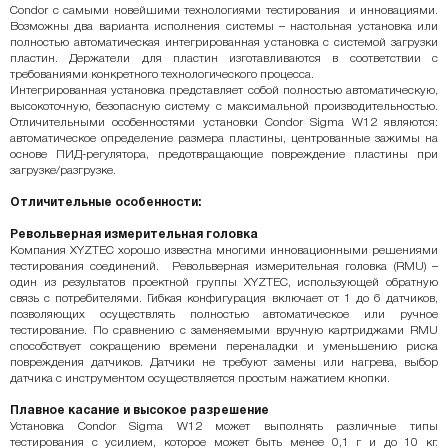
Condor с самыми новейшими технологиями тестирования и инновациями.
Возможны два варианта исполнения системы – настольная установка или
полностью автоматическая интегрированная установка с системой загрузки
пластин. Держатели для пластин изготавливаются в соответствии с
требованиями конкретного технологического процесса.
Интегрированная установка представляет собой полностью автоматическую,
высокоточную, безопасную систему с максимальной производительностью.
Отличительными особенностями установки Condor Sigma W12 являются:
автоматическое определение размера пластины, центрованные зажимы на
основе ПИД-регулятора, предотвращающие повреждение пластины при
загрузке/разгрузке.
Отличительные особенности:
Револьверная измерительная головка
Компания XYZTEC хорошо известна многими инновационными решениями
тестирования соединений. Револьверная измерительная головка (RMU) –
один из результатов проектной группы XYZTEC, использующей обратную
связь с потребителями. Гибкая конфигурация включает от 1 до 6 датчиков,
позволяющих осуществлять полностью автоматическое или ручное
тестирование. По сравнению с заменяемыми вручную картриджами RMU
способствует сокращению времени переналадки и уменьшению риска
повреждения датчиков. Датчики не требуют замены или нагрева, выбор
датчика с инструментом осуществляется простым нажатием кнопки.
Плавное касание и высокое разрешение
Установка Condor Sigma W12 может выполнять различные типы
тестирования с усилием, которое может быть менее 0,1 г и до 10 кг.