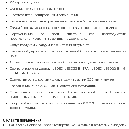
XY карта координат.
Функция градуировки результатов.
Простота позиционирования и совмещения.
Видеокамеры высокого разрешения, малое и большое увеличение.
Самая быстрая установка тестирования на уровне пластины в мире.
Перемещение по всей пластине без необходимости
перепозиционирования пластины на держателе.
Обдув воздухом и вакуумная очистка инструмента.
Вакуумный держатель пластин с системой блокировки и вращением на
360°.
Держатель пластин механически блокируется когда включен вакуум.
Соответствие стандартам JEDEC JESD22-B117A, JEDEC JESD22-B115,
JEITA EIAJ ET-7407.
Совместимость с другими диаметрами пластин (200 мм и менее).
Разрешение 24 bit ADC, 10кГц частота дискретизации.
Совместимость, как с револьверной измерительной головкой, так и с
отдельными измерительными головками.
Непревзойденная точность тестирования: до 0.075% от максимального
тестового усилия.
Области применения:
• Ball shear / Solder ball shear Тестирование на сдвиг шариковых выводов /