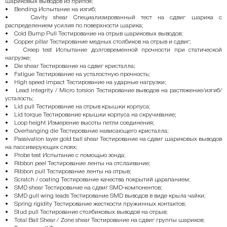
шариковых выводов из припоя;
• Bending Испытание на изгиб;
• Cavity shear Специализированный тест на сдвиг шарика с
распределением усилия по поверхности шарика;
• Cold Bump Pull Тестирование на отрыв шариковых выводов;
• Copper pillar Тестирование медных столбиков на отрыв и сдвиг;
• Creep test Испытание долговременной прочности при статической
нагрузке;
• Die shear Тестирование на сдвиг кристалла;
• Fatigue Тестирование на усталостную прочность;
• High speed impact Тестирование на ударные нагрузки;
• Lead integrity / Micro torsion Тестирование выводов на растяжение/изгиб/
усталость;
• Lid pull Тестирование на отрыв крышки корпуса;
• Lid torque Тестирование крышки корпуса на скручивание;
• Loop height Измерение высоты петли соединения;
• Overhanging die Тестирование нависающего кристалла;
• Passivation layer gold ball shear Тестирование на сдвиг шариковых выводов
на пассивирующих слоях;
• Probe test Испытание с помощью зонда;
• Ribbon peel Тестирование ленты на отслаивание;
• Ribbon pull Тестирование ленты на отрыв;
• Scratch / coating Тестирование качества покрытий царапанием;
• SMD shear Тестирование на сдвиг SMD-компонентов;
• SMD gull wing leads Тестирование SMD выводов в виде крыла чайки;
• Spring rigidity Тестирование жесткости пружинных контактов;
• Stud pull Тестирование столбиковых выводов на отрыв;
• Total Ball Shear / Zone shear Тестирование на сдвиг группы шариков;