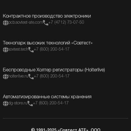
Контрактное производство электроники
pcb.sovtest-ate.com
+7 (4712) 73-07-50
Технопарк высоких технологий «Совтест»
sovtest.tech
+7 (800) 200-54-17
Беспроводные Холтер регистраторы (Holterlive)
holterlive.ru
+7 (800) 200-54-17
Автоматизированные системы хранения
dg-store.ru
+7 (800) 200-54-17
© 1991-2025 «Совтест АТЕ», ООО