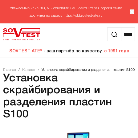
Уважаемые клиенты, мы обновили наш сайт! Старая версия сайта
доступна по адресу
https://old.sovtest-ate.ru
SOVTEST ATE®
- ваш партнёр по качеству
с 1991 года
Главная
/
Каталог
/
Установка скрайбирования и разделения пластин S100
Установка
скрайбирования и
разделения пластин
S100