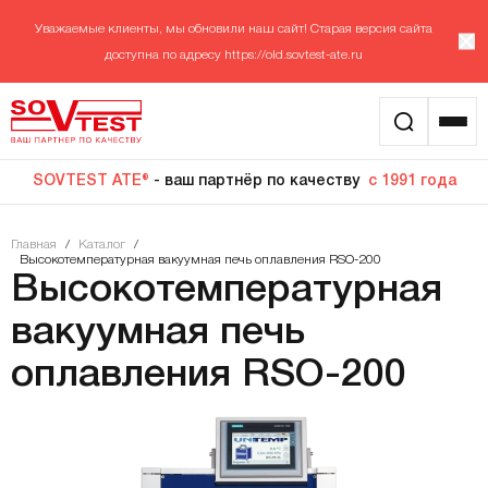
Уважаемые клиенты, мы обновили наш сайт! Старая версия сайта
доступна по адресу
https://old.sovtest-ate.ru
SOVTEST ATE®
- ваш партнёр по качеству
с 1991 года
Главная
/
Каталог
/
Высокотемпературная вакуумная печь оплавления RSO-200
Высокотемпературная
вакуумная печь
оплавления RSO-200