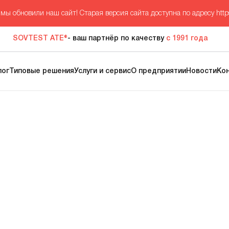
мы обновили наш сайт! Старая версия сайта доступна по адресу
http
SOVTEST ATE®
- ваш партнёр по качеству
с 1991 года
лог
Типовые решения
Услуги и сервис
О предприятии
Новости
Ко