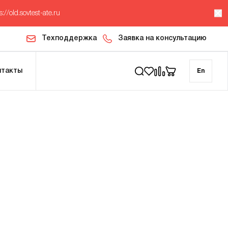
s://old.sovtest-ate.ru
Техподдержка
Заявка на консультацию
нтакты
En