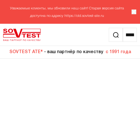
Уважаемые клиенты, мы обновили наш сайт! Старая версия сайта
доступна по адресу
https://old.sovtest-ate.ru
SOVTEST ATE®
- ваш партнёр по качеству
с 1991 года